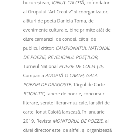
bucureștean,
IONUȚ CALOTĂ
, cofondator
al Grupului ”Art Creativ” și coorganizator,
alături de poeta Daniela Toma, de
evenimente culturale, bine primite atât de
către camarazii de condei, cât și de
publicul cititor:
CAMPIONATUL NAȚIONAL
DE POEZIE
,
REVELIONUL POEȚILOR
,
Turneul Național
POEZIE DE COLECȚIE
,
Campania
ADOPTĂ O CARTE!
,
GALA
POEZIEI DE DRAGOSTE
, Târgul de Carte
BOOK-TIC
, tabere de poezie, concursuri
literare, serate literar-muzicale, lansări de
carte. Ionuț Calotă lansează, în ianuarie
2019, Revista
MONITORUL DE POEZIE
, al
cărei director este, de altfel, și organizează