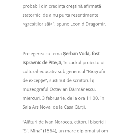
probabil din credința creștină afirmată
statornic, de a nu purta resentimente
<greșiților săi>”, spune Leonid Dragomir.
Prelegerea cu tema
Șerban Vodă, fost
ispravnic de Pitești
, în cadrul proiectului
cultural-educativ sub genericul “Biografii
de excepție”, susținut de scriitorul și
muzeograful Octavian Dărmănescu,
miercuri, 3 februarie, de la ora 11.00, în
Sala Ars Nova, de la Casa Cărții.
“Alături de Ivan Norocea, ctitorul bisericii
”Sf. Mina” (1564), un mare diplomat și om