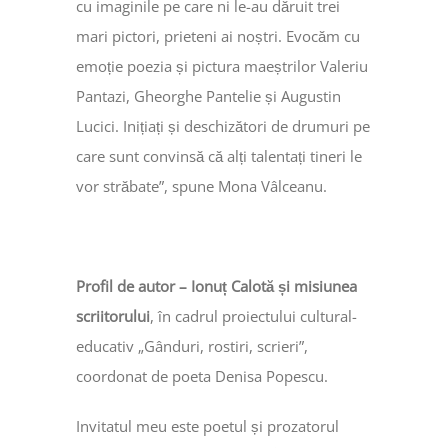
cu imaginile pe care ni le-au dăruit trei
mari pictori, prieteni ai noștri. Evocăm cu
emoție poezia și pictura maeștrilor Valeriu
Pantazi, Gheorghe Pantelie și Augustin
Lucici. Inițiați și deschizători de drumuri pe
care sunt convinsă că alți talentați tineri le
vor străbate”, spune Mona Vâlceanu.
Profil de autor – Ionu
ț Calotă și misiunea
scriitorului
, în cadrul proiectului cultural-
educativ „Gânduri, rostiri, scrieri”,
coordonat de poeta Denisa Popescu.
Invitatul meu este poetul și prozatorul