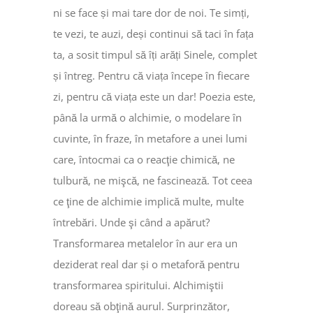
ni se face și mai tare dor de noi. Te simți,
te vezi, te auzi, deși continui să taci în fața
ta, a sosit timpul să îți arăți Sinele, complet
și întreg. Pentru că viața începe în fiecare
zi, pentru că viața este un dar! Poezia este,
până la urmă o alchimie, o modelare în
cuvinte, în fraze, în metafore a unei lumi
care, întocmai ca o reacţie chimică, ne
tulbură, ne mişcă, ne fascinează. Tot ceea
ce ţine de alchimie implică multe, multe
întrebări. Unde şi când a apărut?
Transformarea metalelor în aur era un
deziderat real dar și o metaforă pentru
transformarea spiritului. Alchimiştii
doreau să obţină aurul. Surprinzător,