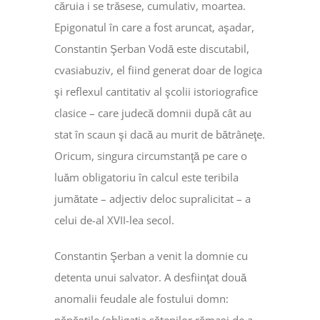
căruia i se trăsese, cumulativ, moartea.
Epigonatul în care a fost aruncat, aşadar,
Constantin Şerban Vodă este discutabil,
cvasiabuziv, el fiind generat doar de logica
şi reflexul cantitativ al şcolii istoriografice
clasice – care judecă domnii după cât au
stat în scaun şi dacă au murit de bătrâneţe.
Oricum, singura circumstanţă pe care o
luăm obligatoriu în calcul este teribila
jumătate – adjectiv deloc supralicitat – a
celui de-al XVII-lea secol.
Constantin Şerban a venit la domnie cu
detenta unui salvator. A desfiinţat două
anomalii feudale ale fostului domn: