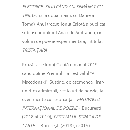
ELECTRICE, ZIUA CÂND AM SEMĂNAT CU
TINE
(scris la două mâini, cu Daniela
Toma). Anul trecut, Ionuț Calotă a publicat,
sub pseudonimul Anan de Amiranda, un
volum de poezie experimentală, intitulat
TRISTA ȚARĂ
.
Proză scrie Ionuț Calotă din anul 2019,
când obține Premiul I la Festivalul ”Al.
Macedonski”. Susține, de asemenea, într-
un ritm admirabil, recitaluri de poezie, la
evenimente cu rezonanță –
FESTIVALUL
INTERNAȚIONAL DE POEZIE
– București
(2018 și 2019),
FESTIVALUL STRADA DE
CARTE
– București (2018 și 2019),