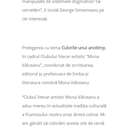
manipulate de sistemele dogmatice? Să
cercetăm”, îi incită George Smeoreanu pe
cei interesați.
Prelegerea cu tema
Culorile unui anotimp
,
în cadrul Clubului literar-artistic “Mona
Vâlceanu”, coordonat de scriitoarea,
editorul și profesoara de limba și
literatura română Mona Vâlceanu.
“Clubul literar-artistic Mona Vâlceanu a
adus mereu în actualitate tradiția culturală
a frumosului nostru oraș dintre coline. M-
am gândit să colorăm aceste zile de iarnă