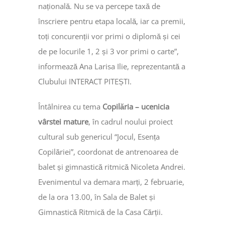
națională. Nu se va percepe taxă de
înscriere pentru etapa locală, iar ca premii,
toți concurenții vor primi o diplomă și cei
de pe locurile 1, 2 și 3 vor primi o carte”,
informează Ana Larisa Ilie, reprezentantă a
Clubului INTERACT PITEȘTI.
Întâlnirea cu tema
Copilăria – ucenicia
vârstei mature
, în cadrul noului proiect
cultural sub genericul “Jocul, Esența
Copilăriei”, coordonat de antrenoarea de
balet și gimnastică ritmică Nicoleta Andrei.
Evenimentul va demara marți, 2 februarie,
de la ora 13.00, în Sala de Balet și
Gimnastică Ritmică de la Casa Cărții.