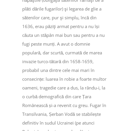
năpăştile (obligaţia sătenilor rămaşi de a
plăti dările fugarilor) şi legarea de glie a
sătenilor care, pur şi simplu, încă din
1636, erau păziţi armat pentru a nu își
căuta un stăpân mai bun sau pentru a nu
fugi peste munți. A avut o domnie
populară, dar scurtă, curmată de marea
invazie turco-tătară din 1658-1659,
probabil una dintre cele mai mari în
consecințe: luarea în robie a foarte multor
oameni, tragedie care a dus, la rându-i, la
o curbă demografică din care Țara
Românească și-a revenit cu greu. Fugar în
Transilvania, Șerban Vodă se stabilește
definitiv în sudul Ucrainei (pe atunci