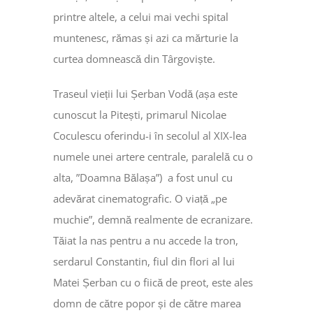
printre altele, a celui mai vechi spital
muntenesc, rămas și azi ca mărturie la
curtea domnească din Târgoviște.
Traseul vieții lui Șerban Vodă (așa este
cunoscut la Pitești, primarul Nicolae
Coculescu oferindu-i în secolul al XIX-lea
numele unei artere centrale, paralelă cu o
alta, ”Doamna Bălașa”) a fost unul cu
adevărat cinematografic. O viață „pe
muchie”, demnă realmente de ecranizare.
Tăiat la nas pentru a nu accede la tron,
serdarul Constantin, fiul din flori al lui
Matei Șerban cu o fiică de preot, este ales
domn de către popor și de către marea