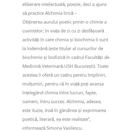
eliberare intelectuală, poezie, deci a ajuns
să practice Alchimia lirică –
Obținerea aurului poetic printr-o chimie a
cuvintelor; în viața de zi cu zi desfășoară
activități în care chimia și biochimia îi sunt
la îndemână (este titular al cursurilor de
biochimie și biofizică în cadrul Facultății de
Medicină Veterinară-USH București). Toate
acestea îi oferă un cadru pentru împliniri,
mulțumiri, pentru că în viață poți avansa
înțelegând chimia între lucruri, fapte,
oameni, întru succes. Alchimia, adesea,
este iluzie, însă în gândirea și exprimarea
poetică, literară, ea este realitate”,
informează Simona Vasilescu.