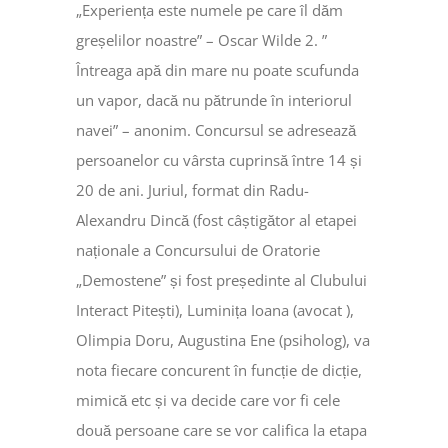
„Experiența este numele pe care îl dăm
greșelilor noastre” – Oscar Wilde 2. ”
Întreaga apă din mare nu poate scufunda
un vapor, dacă nu pătrunde în interiorul
navei” – anonim. Concursul se adresează
persoanelor cu vârsta cuprinsă între 14 și
20 de ani. Juriul, format din Radu-
Alexandru Dincă (fost câștigător al etapei
naționale a Concursului de Oratorie
„Demostene” și fost președinte al Clubului
Interact Pitești), Luminița Ioana (avocat ),
Olimpia Doru, Augustina Ene (psiholog), va
nota fiecare concurent în funcție de dicție,
mimică etc și va decide care vor fi cele
două persoane care se vor califica la etapa