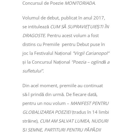
Concursul de Poezie
MONITORIADA
.
Volumul de debut, publicat în anul 2017,
se intitulează
CUM SĂ SUPRAVIEȚUIEȘTI ÎN
DRAGOSTE
. Pentru acest volum a fost
distins cu Premiile pentru Debut puse în
joc la Festivalul Național
”Virgil Carianopol”
și la Concursul Național
”Poezia – oglindă a
sufletului”
.
Din acel moment, premiile au continuat
să-l prindă din urmă. De fiecare dată,
pentru un nou volum –
MANIFEST PENTRU
GLOBALIZAREA POEZIEI
(tradus în 14 limbi
străine),
CUM AM SALVAT LUMEA, NUDURI
ȘI SEMNE, PARTITURI
PENTRU PĂPĂDII