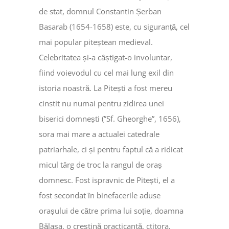
de stat, domnul Constantin Șerban
Basarab (1654-1658) este, cu siguranță, cel
mai popular piteștean medieval.
Celebritatea și-a câștigat-o involuntar,
fiind voievodul cu cel mai lung exil din
istoria noastră. La Pitești a fost mereu
cinstit nu numai pentru zidirea unei
biserici domnești (”Sf. Gheorghe”, 1656),
sora mai mare a actualei catedrale
patriarhale, ci și pentru faptul că a ridicat
micul târg de troc la rangul de oraș
domnesc. Fost ispravnic de Pitești, el a
fost secondat în binefacerile aduse
orașului de către prima lui soție, doamna
Bălașa, o creștină practicantă, ctitora,