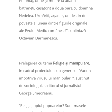
Polonia), unde și moare la adânci
bătrâneți, căsătorit a doua oară cu doamna
Nedelea. Urmăriți, așadar, un destin de
poveste al uneia dintre figurile originale
ale Evului Mediu românesc!” subliniază
Octavian Dărmănescu.
Prelegerea cu tema
Religie și manipulare
,
în cadrul proiectului sub genericul “Vaccin
împotriva virusului manipulării”, susținut
de sociologul, scriitorul și jurnalistul
George Smeoreanu.
“Religia, opiul popoarelor? Sunt masele