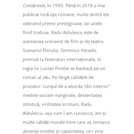
Colivăresei
, în 1995. Până în 2018 a mai
publicat încă opt romane, multe dintre ele
obținând premii prestigioase, iar unele
fiind traduse. Radu Aldulescu este de
asemenea scenarist de film și de teatru.
Scenariul filmului
Terminus Paradis
,
premiat la festivaluri internaționale, în
regia lui Lucian Pintilie se bazează pe un
roman al său. Pe lângă calitățile de
prozator: curajul de a aborda “din interior”
mediile sociale marginale, dexteritatea
stilistică, virilitatea scriiturii, Radu
Aldulescu, așa cum l-am cunoscut, are și
multe calități morale între care aș remarca
absența invidiei și capacitatea, ce-i vine